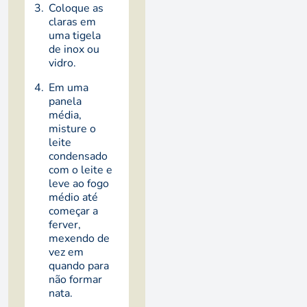
Coloque as
claras em
uma tigela
de inox ou
vidro.
Em uma
panela
média,
misture o
leite
condensado
com o leite e
leve ao fogo
médio até
começar a
ferver,
mexendo de
vez em
quando para
não formar
nata.