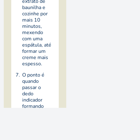
extrato de
baunilha e
cozinhe por
mais 10
minutos,
mexendo
com uma
espátula, até
formar um
creme mais
espesso.
O ponto é
quando
passar o
dedo
indicador
formando
uma linha
nas costas da
colher.
Deixe esfriar.